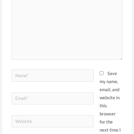
Name*
Save
my name,
email, and
Email*
website in
this
browser
Website
for the
next time I