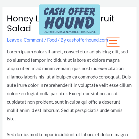
Skip
Post
to
navigation
Honey Lime Rainbow Fruit
content
Salad
Leave a Comment
/
Food
/ By
cashofferhound.com
Lorem ipsum dolor sit amet, consectetur adipisicing elit, sed
do eiusmod tempor incididunt ut labore et dolore magna
aliqua ut enim ad minim veniam, quis nostrud exercitation
ullamco laboris nisi ut aliquip ex ea commodo consequat. Duis
aute irure dolor in reprehenderit in voluptate velit esse cillum
dolore eu fugiat nulla pariatur. Excepteur sint occaecat
cupidatat non proident, sunt in culpa qui officia deserunt
mollit anim id est laborum. Sed ut perspiciatis unde omnis
iste.
Sed do eiusmod tempor incididunt ut labore et dolore magna